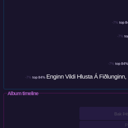
-7%
top 
-7%
to
-7%
top 84
Enginn Vildi Hlusta Á Fiðlunginn
-7%
top 84%
Album timeline
Bak Þi
P