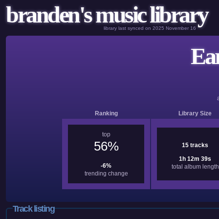
branden's music library
library last synced on 2025 November 16
Ear
Ranking
Library Size
top
56%
15 tracks
1h 12m 39s
-6%
total album length
trending change
Track listing