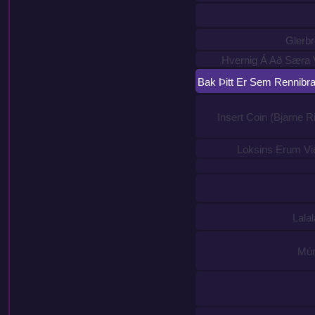
Glerbr
Hvernig Á Að Særa V
Bak Þitt Er Sem Rennibr
Insert Coin (Bjarne 
Loksins Erum Vi
Lalal
Múm