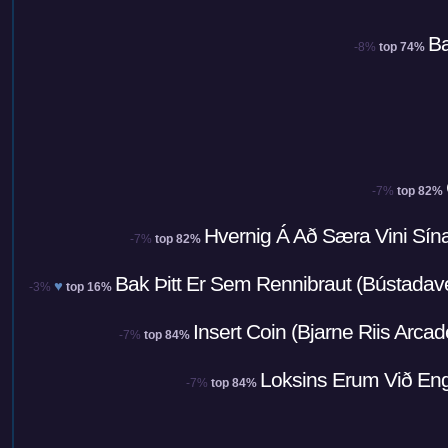
Ba
-8%
top 74%
-7%
top 82%
Hvernig Á Að Særa Vini Sína
-7%
top 82%
Bak Þitt Er Sem Rennibraut (Bústada
♥
-3%
top 16%
Insert Coin (Bjarne Riis Arca
-7%
top 84%
Loksins Erum Við Eng
-7%
top 84%