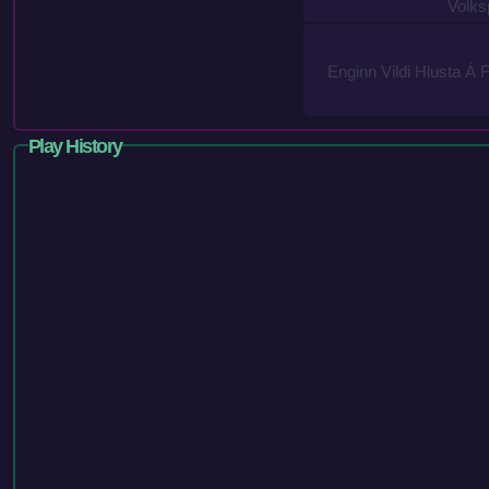
Volks
Enginn Vildi Hlusta Á 
Play History